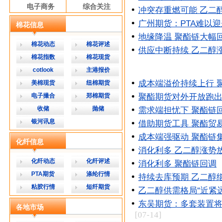
电子商务
综合关注
冲突存重燃可能 乙二
广州期货：PTA难以
棉花信息
地缘降温 聚酯链大幅
棉花动态
棉花评述
供应中断持续 乙二醇
棉花指数
棉花现货
cotlook
主港报价
成本端溢价持续上行 
美棉现货
纽棉期货
电子撮合
郑棉期货
聚酯期货对外开放跑出
收储
抛储
需求端担忧下 聚酯链
银河讯息
借助期货工具 聚酯贸
成本端强驱动 聚酯链
化纤信息
消化利多 乙二醇涨势
化纤动态
化纤评述
消化利多 聚酯链回调
PTA期货
涤纶行情
持续去库预期 乙二醇
粘胶行情
短纤期货
乙二醇供需格局“近紧远
东吴期货：多套装置将
各地市场
[07-14]