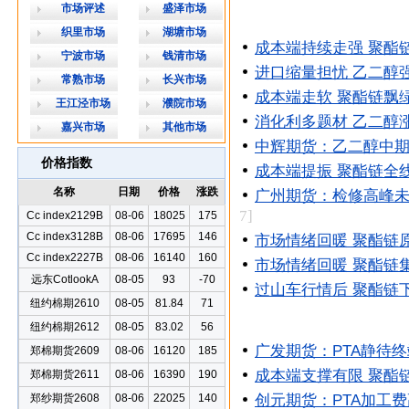
市场评述
盛泽市场
织里市场
湖塘市场
成本端持续走强 聚酯
宁波市场
钱清市场
进口缩量担忧 乙二醇
常熟市场
长兴市场
成本端走软 聚酯链飘
王江泾市场
濮院市场
消化利多题材 乙二醇
嘉兴市场
其他市场
中辉期货：乙二醇中
价格指数
成本端提振 聚酯链全
名称
日期
价格
涨跌
广州期货：检修高峰未
7]
Cc index2129B
08-06
18025
175
Cc index3128B
08-06
17695
146
市场情绪回暖 聚酯链
Cc index2227B
08-06
16140
160
市场情绪回暖 聚酯链
远东CotlookA
08-05
93
-70
过山车行情后 聚酯链
纽约棉期2610
08-05
81.84
71
纽约棉期2612
08-05
83.02
56
广发期货：PTA静待
郑棉期货2609
08-06
16120
185
成本端支撑有限 聚酯
郑棉期货2611
08-06
16390
190
郑纱期货2608
08-06
22025
140
创元期货：PTA加工