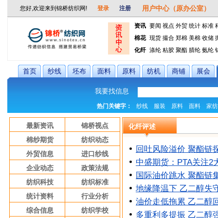
资讯
要闻
视点
外贸
统计
标准
棉花
现货
撮合
郑棉
美棉
收储
化纤
涤纶
粘胶
聚酯
腈纶
氨纶
首页
纱线
坯布
面料
原料
纺机
商铺
展会
我要找信息
热门关键字：
纱线
服装
原料
面料
家纺
最新资讯
锦桥视点
化纤评述
棉纱期货
纺织动态
回吐风险溢价 聚酯链
外贸信息
进口纱线
中盛期货：PTA关注2
企业动态
政策法规
国际油价跳水 聚酯链
纺织科技
纺织标准
地缘降温下 乙二醇失守
统计资料
行业分析
油价走低拖累 乙二醇
综合信息
纺织学校
多重利多提振 乙二醇