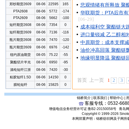
郑纱期货2609
08-06
22595
165
悲观情绪有所释放 聚
PTA2608
08-06
5772
-174
华联期货：PTA后市
PTA2609
08-06
5662
-100
[06-29]
短纤期货2608
08-06
7354
0
成本端利空 聚酯链大
短纤期货2609
08-06
7136
-116
进口量锐减 乙二醇相
瓶片期货2608
08-06
7470
-120
中原期货：成本支撑减
瓶片期货2609
08-06
6976
-142
油价冲高回落 聚酯链
纽约原油期货
08-05
75.22
-55
地缘明显降温 聚酯链
聚酯切片半光
08-06
6950
-95
涤纶短纤江浙
08-06
7420
-30
粘胶短纤1.5D
08-06
14150
0
首页 上一页
1
2
3
腈纶短纤
08-06
15825
0
锦桥简介
|
联系我们
|
帮助中心
|
客服专线：0532-668
增值电信业务经营许可证:鲁B2-20150058号
青岛网监
Copyright © 1999-2026 Sinot
本网郑重声明：锦桥纺织网及子网所