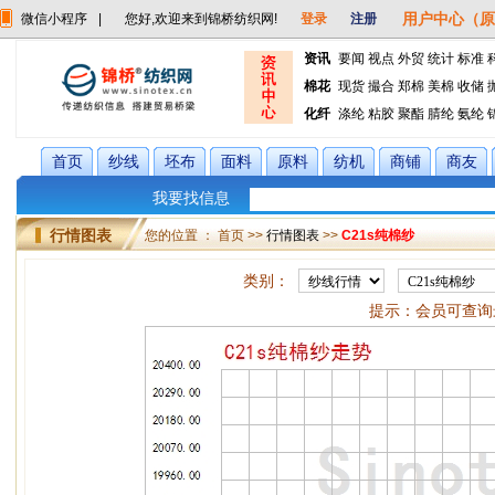
用户中心（原
微信小程序
|
您好,欢迎来到锦桥纺织网!
登录
注册
资讯
要闻
视点
外贸
统计
标准
棉花
现货
撮合
郑棉
美棉
收储
化纤
涤纶
粘胶
聚酯
腈纶
氨纶
首页
纱线
坯布
面料
原料
纺机
商铺
商友
我要找信息
行情图表
您的位置 ： 首页 >>
行情图表
>>
C21s纯棉纱
类别：
提示：会员可查询