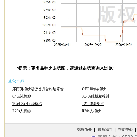
"提示：更多品种之走势图，请通过走势查询来浏览"
其它产品
郑商所棉纱期货首月合约结算价
OEC10s纯棉纱
C40s纯棉纱
JC40s纯棉精梳纱
T65/C35 45s涤棉纱
T21s纯涤纶纱
R20s人棉纱
R30s人棉纱
锦桥简介
|
联系我们
|
帮助中心
|