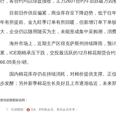
行，各合约均以绿盘报收，主力2601合约午后跌破万四整数
目前旧作供应偏紧，商业库存呈下降趋势，低于往
年有所提前。金九旺季订单有所回暖，但新增订单下单
大，企业仍以随用随买为主，未能形成集中采购潮，消
海外市场上，近期主产区得克萨斯州持续降雨，预
累，ICE期棉承压下跌，交投最活跃的12月棉花期货合约下跌
66.05美分/磅。
国内棉花库存仍在持续消耗，对棉价提供支撑。正
步发酵；另外新季棉花生长良好且上市逐渐临近，未来
资讯权限图标说明：
1、红锁图标：
为A、B等级会员、资讯会员专享；