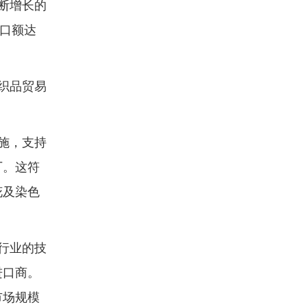
断增长的
出口额达
织品贸易
施，支持
厂。这符
花及染色
行业的技
进口商。
市场规模